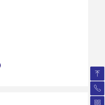
ꁸ
ꂅ
回到顶部
ꀥ
021-58235786