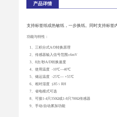
产品详情
支持标签纸或热敏纸，一步换纸。同时支持标签
功能与特性：
1、三积分式A/D转换原理
2、传感器输入信号范围±6mV
3、8次/秒A/D转换速度
4、使用温度 -10℃—40℃
5、储运温度 -25℃— +55℃
6、相对湿度 ≦85﹪RH
7、省电模式可选
8、可接1-4只350Ω或1-8只700Ω传感器
9、手动/自动累加功能