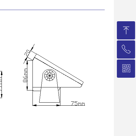
ꁸ
ꂅ
回到顶部
ꀥ
021-58235786
微信二维码