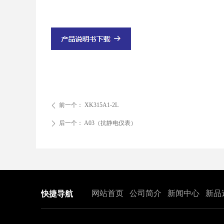
前一个：
XK315A1-2L
ꄴ
后一个：
A03（抗静电仪表）
ꄲ
网站首页
公司简介
新闻中心
新品
快捷导航