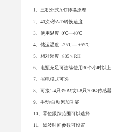
1、三积分式A/D转换原理
2、40次/秒A/D转换速度
3、使用温度 0℃—40℃
4、储运温度 -25℃— +55℃
5、相对湿度 ≦85﹪RH
6、电瓶充足可连续使用30个小时以上
7、省电模式可选
8、可接1-4只350Ω或1-8只700Ω传感器
9、手动/自动累加功能
10、零位跟踪范围可以选择
11、滤波时间参数可设置