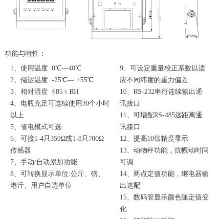
功能与特性：
1、使用温度 0℃—40℃
9、可设定重量校正系数以适
2、储运温度 -25℃— +55℃
应不同纬度的重力偏差
3、相对湿度 ≦85﹪RH
10、RS-232串行连续输出通
4、电瓶充足可连续使用30个小时
讯接口
以上
11、可增配RS-485远距离通
5、省电模式可选
讯接口
6、可接1-4只350Ω或1-8只700Ω
12、提高10倍精度显示
传感器
13、动物秤功能，抗幌动时间
7、手动/自动累加功能
可调
8、可转换显示单位:公斤、磅、
14、两点定值功能，继电器输
港斤、用户自选单位
出选配
15、数码管显示颜色随定值变
化