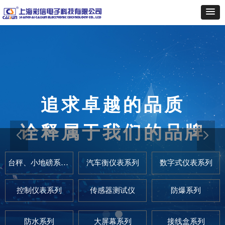
追求卓越的品质
秉承“热忱为同行配套服务”的
宗旨
诠释属于我们的品牌
提供全方位的优质服务
넳
넲
台秤、小地磅系列仪表
汽车衡仪表系列
数字式仪表系列
控制仪表系列
传感器测试仪
防爆系列
防水系列
大屏幕系列
接线盒系列