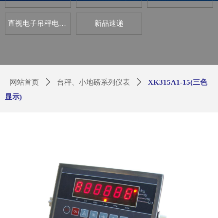
直视电子吊秤电路板套件
新品速递
网站首页
ꄲ
台秤、小地磅系列仪表
ꄲ
XK315A1-15(三色
显示)