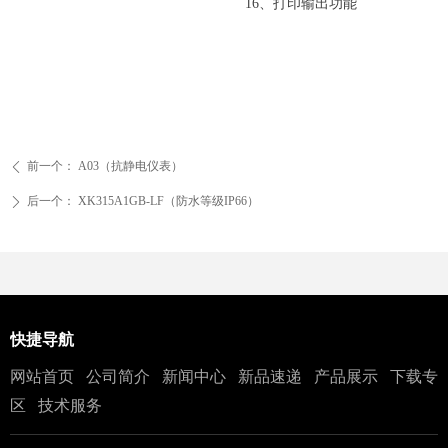
16、打印输出功能
前一个：
A03（抗静电仪表）
ꄴ
后一个：
XK315A1GB-LF（防水等级IP66）
ꄲ
快捷导航
网站首页
公司简介
新闻中心
新品速递
产品展示
下载专
区
技术服务