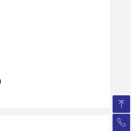
ꁸ
ꂅ
回到顶部