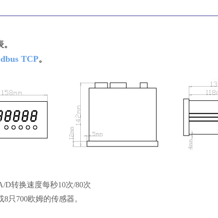
表。
dbus TCP
。
。A/D转换速度每秒10次/80次
或8只700欧姆的传感器。