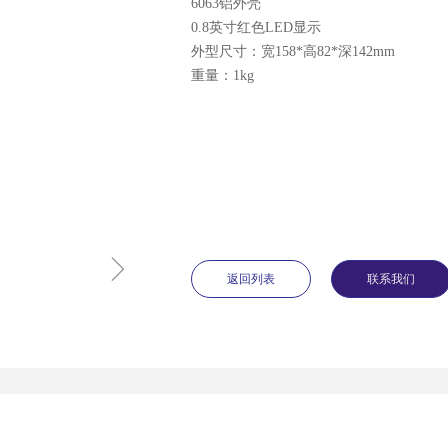
6063铝外壳
0.8英寸红色LED显示
外型尺寸：宽158*高82*深142mm
重量：1kg
ꁇ
返回列表
联系我们