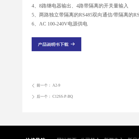
4、8路继电器输出、4路带隔离的开关量输入
5、两路独立带隔离的RS485双向通信/带隔离的RS
6、AC 100-240V电源供电
前一个：
A2-9
ꄴ
后一个：
C12SS-P-BQ
ꄲ