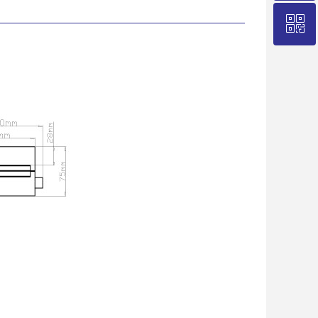
ꀥ
021-58235786
微信二维码