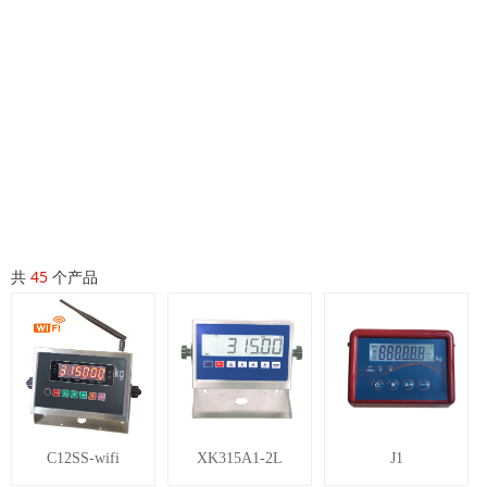
网站首页
ꄲ
产品展示
共
45
个产品
C12SS-wifi
XK315A1-2L
J1