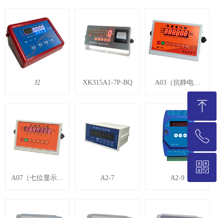
J2
XK315A1-7P-BQ
A03（抗静电仪
表）
ꁸ
ꂅ
回到顶部
ꀥ
021-58235786
A07（七位显示仪
A2-7
A2-9
表）
微信二维码