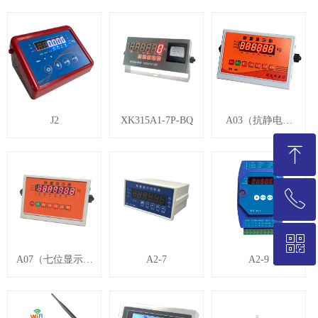
J2
XK315A1-7P-BQ
A03（抗静电仪
表）
ꁸ
ꂅ
回到顶部
ꀥ
021-58235786
A07（七位显示仪
A2-7
A2-9
表）
微信二维码