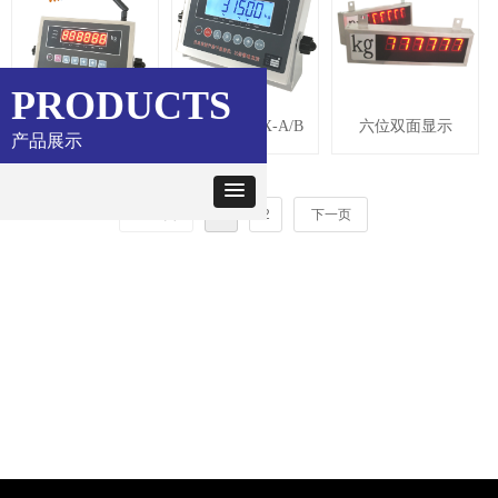
PRODUCTS
XK315A1RB-wifi
XK315A1EX-A/B
六位双面显示
产品展示
上一页
1
2
下一页