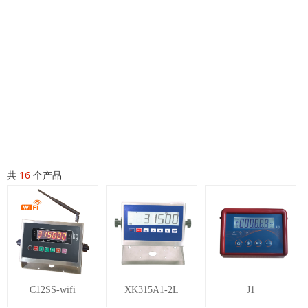
网站首页
ꄲ
产品展示
共
16
个产品
C12SS-wifi
XK315A1-2L
J1